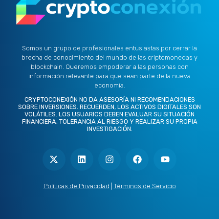
Somos un grupo de profesionales entusiastas por cerrar la
brecha de conocimiento del mundo de las criptomonedas y
blockchain. Queremos empoderar a las personas con
información relevante para que sean parte de la nueva
economía.
CRYPTOCONEXIÓN NO DA ASESORÍA NI RECOMENDACIONES
SOBRE INVERSIONES. RECUERDEN, LOS ACTIVOS DIGITALES SON
VOLÁTILES. LOS USUARIOS DEBEN EVALUAR SU SITUACIÓN
FINANCIERA, TOLERANCIA AL RIESGO Y REALIZAR SU PROPIA
INVESTIGACIÓN.
X
L
I
F
Y
-
i
n
a
o
t
n
s
c
u
w
k
t
e
t
i
e
a
b
u
t
d
g
o
b
Políticas de Privacidad
|
Términos de Servicio
t
i
r
o
e
e
n
a
k
r
m