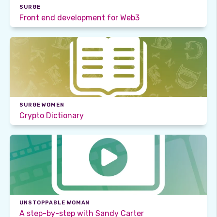
SURGE
Front end development for Web3
SURGE WOMEN
Crypto Dictionary
UNSTOPPABLE WOMAN
A step-by-step with Sandy Carter