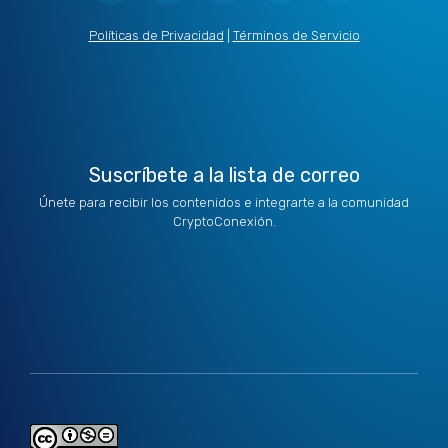
i
e
a
b
u
t
d
g
o
b
Políticas de Privacidad
|
Términos de Servicio
t
i
r
o
e
e
n
a
k
r
m
Suscríbete a la lista de correo
Únete para recibir los contenidos e integrarte a la comunidad
CryptoConexión.