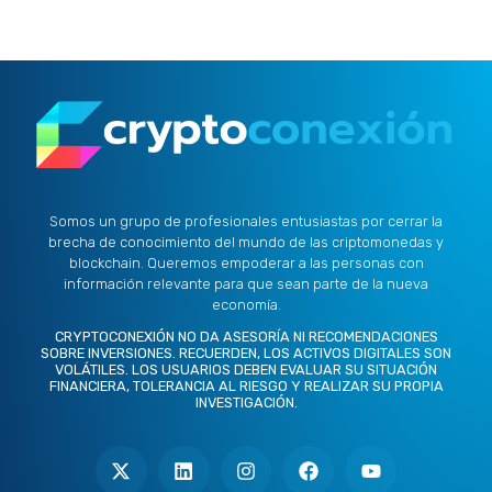
Somos un grupo de profesionales entusiastas por cerrar la
brecha de conocimiento del mundo de las criptomonedas y
blockchain. Queremos empoderar a las personas con
información relevante para que sean parte de la nueva
economía.
CRYPTOCONEXIÓN NO DA ASESORÍA NI RECOMENDACIONES
SOBRE INVERSIONES. RECUERDEN, LOS ACTIVOS DIGITALES SON
VOLÁTILES. LOS USUARIOS DEBEN EVALUAR SU SITUACIÓN
FINANCIERA, TOLERANCIA AL RIESGO Y REALIZAR SU PROPIA
INVESTIGACIÓN.
X
L
I
F
Y
-
i
n
a
o
t
n
s
c
u
w
k
t
e
t