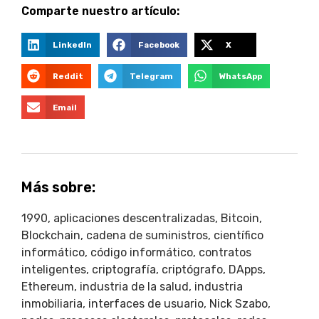
Comparte nuestro artículo:
LinkedIn
Facebook
X
Reddit
Telegram
WhatsApp
Email
Más sobre:
1990
,
aplicaciones descentralizadas
,
Bitcoin
,
Blockchain
,
cadena de suministros
,
científico
informático
,
código informático
,
contratos
inteligentes
,
criptografía
,
criptógrafo
,
DApps
,
Ethereum
,
industria de la salud
,
industria
inmobiliaria
,
interfaces de usuario
,
Nick Szabo
,