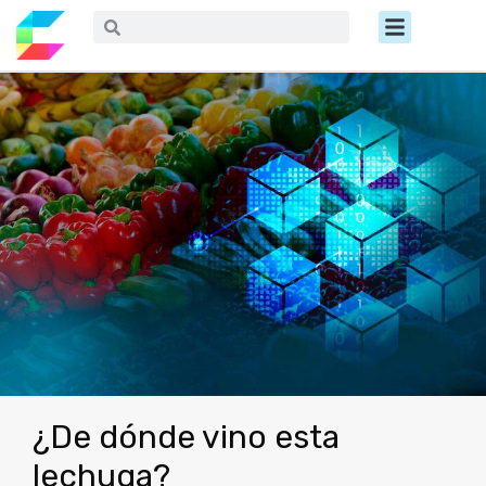
Ir
Menú
Buscar
Buscar
al
contenido
¿De dónde vino esta
lechuga?