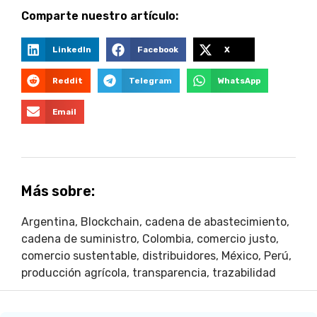
Comparte nuestro artículo:
LinkedIn
Facebook
X
Reddit
Telegram
WhatsApp
Email
Más sobre:
Argentina
,
Blockchain
,
cadena de abastecimiento
,
cadena de suministro
,
Colombia
,
comercio justo
,
comercio sustentable
,
distribuidores
,
México
,
Perú
,
producción agrícola
,
transparencia
,
trazabilidad