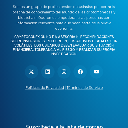
Somos un grupo de profesionales entusiastas por cerrar la
brecha de conocimiento del mundo de las criptomonedas y
blockchain. Queremos empoderar a las personas con
información relevante para que sean parte de la nueva
economía.
CRYPTOCONEXIÓN NO DA ASESORÍA NI RECOMENDACIONES
SOBRE INVERSIONES. RECUERDEN, LOS ACTIVOS DIGITALES SON
VOLÁTILES. LOS USUARIOS DEBEN EVALUAR SU SITUACIÓN
FINANCIERA, TOLERANCIA AL RIESGO Y REALIZAR SU PROPIA
INVESTIGACIÓN.
X
L
I
F
Y
-
i
n
a
o
t
n
s
c
u
w
k
t
e
t
i
e
a
b
u
t
d
g
o
b
Políticas de Privacidad
|
Términos de Servicio
t
i
r
o
e
e
n
a
k
r
m
Suscríbete a la lista de correo