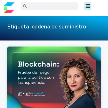
Ir
Menú
Buscar
Buscar
al
contenido
Etiqueta: cadena de suministro