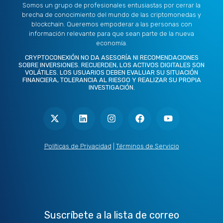
Somos un grupo de profesionales entusiastas por cerrar la
brecha de conocimiento del mundo de las criptomonedas y
blockchain. Queremos empoderar a las personas con
información relevante para que sean parte de la nueva
economía.
CRYPTOCONEXIÓN NO DA ASESORÍA NI RECOMENDACIONES
SOBRE INVERSIONES. RECUERDEN, LOS ACTIVOS DIGITALES SON
VOLÁTILES. LOS USUARIOS DEBEN EVALUAR SU SITUACIÓN
FINANCIERA, TOLERANCIA AL RIESGO Y REALIZAR SU PROPIA
INVESTIGACIÓN.
X
L
I
F
Y
-
i
n
a
o
t
n
s
c
u
w
k
t
e
t
i
e
a
b
u
t
d
g
o
b
Políticas de Privacidad
|
Términos de Servicio
t
i
r
o
e
e
n
a
k
r
m
Suscríbete a la lista de correo