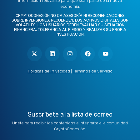
información relevante para que sean parte de la nueva
economía.
CRYPTOCONEXIÓN NO DA ASESORÍA NI RECOMENDACIONES
SOBRE INVERSIONES. RECUERDEN, LOS ACTIVOS DIGITALES SON
VOLÁTILES. LOS USUARIOS DEBEN EVALUAR SU SITUACIÓN
FINANCIERA, TOLERANCIA AL RIESGO Y REALIZAR SU PROPIA
INVESTIGACIÓN.
X
L
I
F
Y
-
i
n
a
o
t
n
s
c
u
w
k
t
e
t
i
e
a
b
u
t
d
g
o
b
Políticas de Privacidad
|
Términos de Servicio
t
i
r
o
e
e
n
a
k
r
m
Suscríbete a la lista de correo
Únete para recibir los contenidos e integrarte a la comunidad
CryptoConexión.