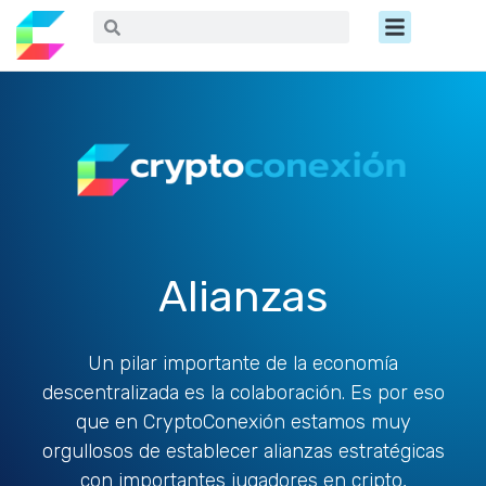
Ir
Menú
Buscar
Buscar
al
contenido
Alianzas
Un pilar importante de la economía
descentralizada es la colaboración. Es por eso
que en CryptoConexión estamos muy
orgullosos de establecer alianzas estratégicas
con importantes jugadores en cripto,