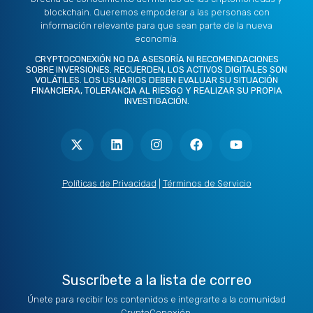
blockchain. Queremos empoderar a las personas con
información relevante para que sean parte de la nueva
economía.
CRYPTOCONEXIÓN NO DA ASESORÍA NI RECOMENDACIONES
SOBRE INVERSIONES. RECUERDEN, LOS ACTIVOS DIGITALES SON
VOLÁTILES. LOS USUARIOS DEBEN EVALUAR SU SITUACIÓN
FINANCIERA, TOLERANCIA AL RIESGO Y REALIZAR SU PROPIA
INVESTIGACIÓN.
X
L
I
F
Y
-
i
n
a
o
t
n
s
c
u
w
k
t
e
t
i
e
a
b
u
t
d
g
o
b
Políticas de Privacidad
|
Términos de Servicio
t
i
r
o
e
e
n
a
k
r
m
Suscríbete a la lista de correo
Únete para recibir los contenidos e integrarte a la comunidad
CryptoConexión.