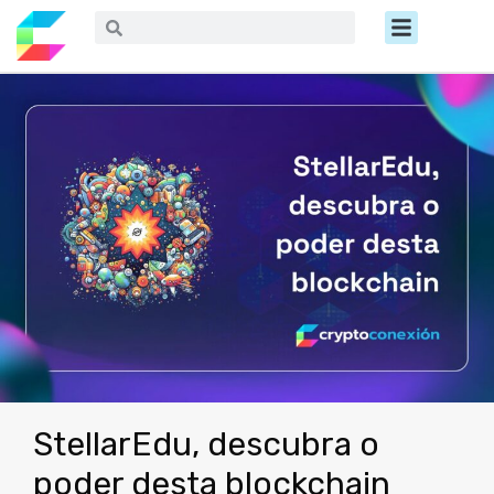
Ir
Menú
Buscar
Buscar
al
contenido
StellarEdu, descubra o
poder desta blockchain