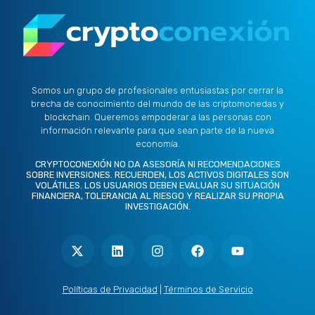
Somos un grupo de profesionales entusiastas por cerrar la
brecha de conocimiento del mundo de las criptomonedas y
blockchain. Queremos empoderar a las personas con
información relevante para que sean parte de la nueva
economía.
CRYPTOCONEXIÓN NO DA ASESORÍA NI RECOMENDACIONES
SOBRE INVERSIONES. RECUERDEN, LOS ACTIVOS DIGITALES SON
VOLÁTILES. LOS USUARIOS DEBEN EVALUAR SU SITUACIÓN
FINANCIERA, TOLERANCIA AL RIESGO Y REALIZAR SU PROPIA
INVESTIGACIÓN.
X
L
I
F
Y
-
i
n
a
o
t
n
s
c
u
w
k
t
e
t
i
e
a
b
u
t
d
g
o
b
Políticas de Privacidad
|
Términos de Servicio
t
i
r
o
e
e
n
a
k