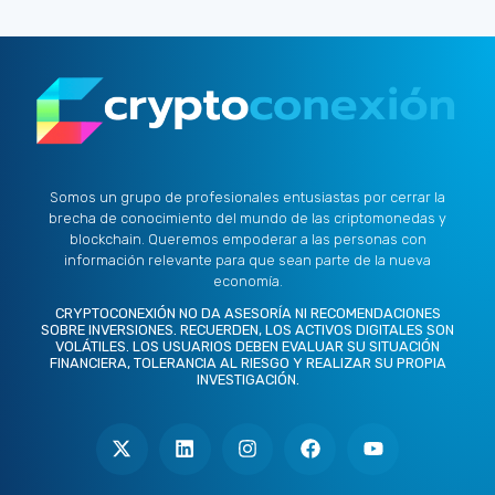
Somos un grupo de profesionales entusiastas por cerrar la
brecha de conocimiento del mundo de las criptomonedas y
blockchain. Queremos empoderar a las personas con
información relevante para que sean parte de la nueva
economía.
CRYPTOCONEXIÓN NO DA ASESORÍA NI RECOMENDACIONES
SOBRE INVERSIONES. RECUERDEN, LOS ACTIVOS DIGITALES SON
VOLÁTILES. LOS USUARIOS DEBEN EVALUAR SU SITUACIÓN
FINANCIERA, TOLERANCIA AL RIESGO Y REALIZAR SU PROPIA
INVESTIGACIÓN.
X
L
I
F
Y
-
i
n
a
o
t
n
s
c
u
w
k
t
e
t
i
e
a
b
u