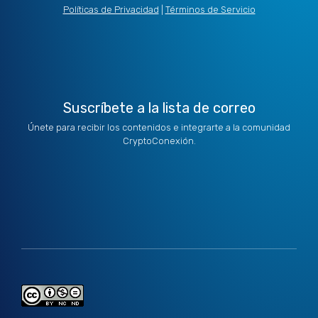
t
d
g
o
b
Políticas de Privacidad
|
Términos de Servicio
t
i
r
o
e
e
n
a
k
r
m
Suscríbete a la lista de correo
Únete para recibir los contenidos e integrarte a la comunidad
CryptoConexión.