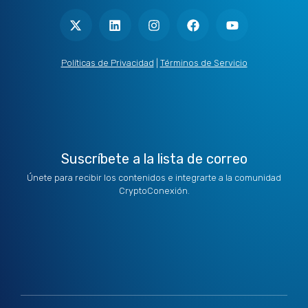
X
L
I
F
Y
-
i
n
a
o
t
n
s
c
u
w
k
t
e
t
i
e
a
b
u
t
d
g
o
b
Políticas de Privacidad
|
Términos de Servicio
t
i
r
o
e
e
n
a
k
r
m
Suscríbete a la lista de correo
Únete para recibir los contenidos e integrarte a la comunidad
CryptoConexión.