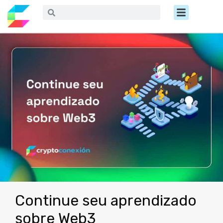
Ir
Menú
Buscar
Buscar
al
contenido
Continue seu aprendizado
sobre Web3