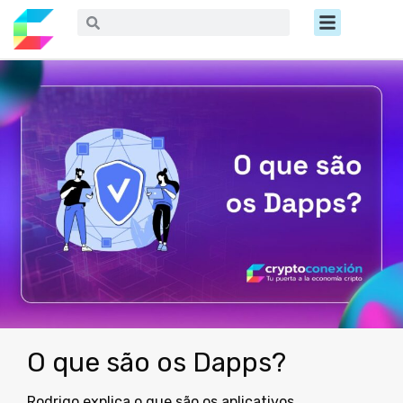
Ir
Menú
Buscar
Buscar
al
contenido
O que são os Dapps?
Rodrigo explica o que são os aplicativos