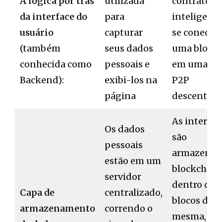
A lógica por trás
utilizada
contrato
da interface do
para
inteligent
usuário
capturar
se conecta 
(também
seus dados
uma block
conhecida como
pessoais e
em uma re
Backend):
exibi-los na
P2P
página
descentral
As interaç
Os dados
são
pessoais
armazenad
estão em um
blockchain
servidor
dentro dos
Capa de
centralizado,
blocos da
armazenamento
correndo o
mesma, de