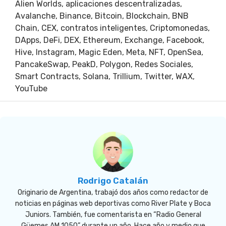
Alien Worlds
,
aplicaciones descentralizadas
,
Avalanche
,
Binance
,
Bitcoin
,
Blockchain
,
BNB
Chain
,
CEX
,
contratos inteligentes
,
Criptomonedas
,
DApps
,
DeFi
,
DEX
,
Ethereum
,
Exchange
,
Facebook
,
Hive
,
Instagram
,
Magic Eden
,
Meta
,
NFT
,
OpenSea
,
PancakeSwap
,
PeakD
,
Polygon
,
Redes Sociales
,
Smart Contracts
,
Solana
,
Trillium
,
Twitter
,
WAX
,
YouTube
Rodrigo Catalán
Originario de Argentina, trabajó dos años como redactor de
noticias en páginas web deportivas como River Plate y Boca
Juniors. También, fue comentarista en “Radio General
Güemes AM 1050” durante un año. Hace año y medio que