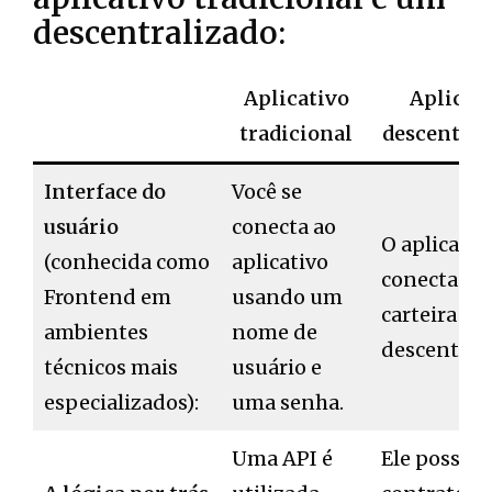
descentralizado:
Aplicativo
Aplicat
tradicional
descentral
Interface do
Você se
usuário
conecta ao
O aplicativ
(conhecida como
aplicativo
conecta à s
Frontend em
usando um
carteira
ambientes
nome de
descentral
técnicos mais
usuário e
especializados):
uma senha.
Uma API é
Ele possui