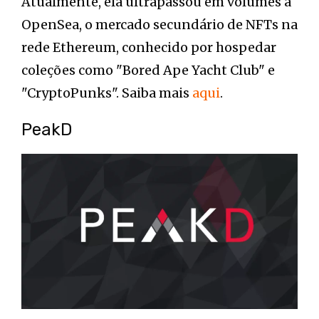
Atualmente, ela ultrapassou em volumes a
OpenSea, o mercado secundário de NFTs na
rede Ethereum, conhecido por hospedar
coleções como "Bored Ape Yacht Club" e
"CryptoPunks". Saiba mais
aqui
.
PeakD