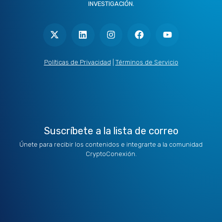
INVESTIGACIÓN.
X
L
I
F
Y
-
i
n
a
o
t
n
s
c
u
w
k
t
e
t
i
e
a
b
u
t
d
g
o
b
Políticas de Privacidad
|
Términos de Servicio
t
i
r
o
e
e
n
a
k
r
m
Suscríbete a la lista de correo
Únete para recibir los contenidos e integrarte a la comunidad
CryptoConexión.