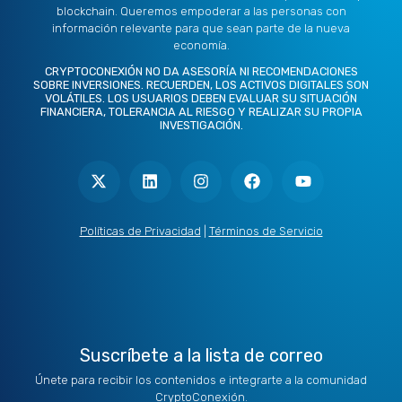
blockchain. Queremos empoderar a las personas con
información relevante para que sean parte de la nueva
economía.
CRYPTOCONEXIÓN NO DA ASESORÍA NI RECOMENDACIONES
SOBRE INVERSIONES. RECUERDEN, LOS ACTIVOS DIGITALES SON
VOLÁTILES. LOS USUARIOS DEBEN EVALUAR SU SITUACIÓN
FINANCIERA, TOLERANCIA AL RIESGO Y REALIZAR SU PROPIA
INVESTIGACIÓN.
X
L
I
F
Y
-
i
n
a
o
t
n
s
c
u
w
k
t
e
t
i
e
a
b
u
t
d
g
o
b
Políticas de Privacidad
|
Términos de Servicio
t
i
r
o
e
e
n
a
k
r
m
Suscríbete a la lista de correo
Únete para recibir los contenidos e integrarte a la comunidad
CryptoConexión.