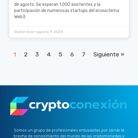
de agosto. Se esperan 1.000 asistentes y la
participación de numerosas startups del ecosistema
Web3.
•
Walter Duer
agosto 9, 2024
1
2
3
4
5
6
7
Siguiente »
Somos un grupo de profesionales entusiastas por cerrar la
brecha de conocimiento del mundo de las criptomonedas y