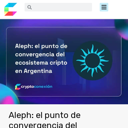
Ir
Menú
Buscar
Buscar
al
contenido
Aleph: el punto de
convergencia del