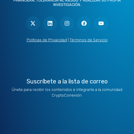
FINANCIERA, TOLERANCIA AL RIESGO Y REALIZAR SU PROPIA
INVESTIGACIÓN.
X
L
I
F
Y
-
i
n
a
o
t
n
s
c
u
w
k
t
e
t
i
e
a
b
u
t
d
g
o
b
Políticas de Privacidad
|
Términos de Servicio
t
i
r
o
e
e
n
a
k
r
m
Suscríbete a la lista de correo
Únete para recibir los contenidos e integrarte a la comunidad
CryptoConexión.