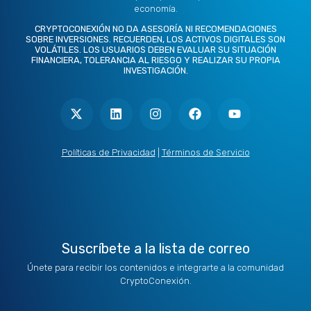
economía.
CRYPTOCONEXIÓN NO DA ASESORÍA NI RECOMENDACIONES
SOBRE INVERSIONES. RECUERDEN, LOS ACTIVOS DIGITALES SON
VOLÁTILES. LOS USUARIOS DEBEN EVALUAR SU SITUACIÓN
FINANCIERA, TOLERANCIA AL RIESGO Y REALIZAR SU PROPIA
INVESTIGACIÓN.
X
L
I
F
Y
-
i
n
a
o
t
n
s
c
u
w
k
t
e
t
i
e
a
b
u
t
d
g
o
b
Políticas de Privacidad
|
Términos de Servicio
t
i
r
o
e
e
n
a
k
r
m
Suscríbete a la lista de correo
Únete para recibir los contenidos e integrarte a la comunidad
CryptoConexión.