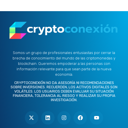
Somos un grupo de profesionales entusiastas por cerrar la
brecha de conocimiento del mundo de las criptomonedas y
blockchain. Queremos empoderar a las personas con
información relevante para que sean parte de la nueva
economía.
CRYPTOCONEXIÓN NO DA ASESORÍA NI RECOMENDACIONES
SOBRE INVERSIONES. RECUERDEN, LOS ACTIVOS DIGITALES SON
VOLÁTILES. LOS USUARIOS DEBEN EVALUAR SU SITUACIÓN
FINANCIERA, TOLERANCIA AL RIESGO Y REALIZAR SU PROPIA
INVESTIGACIÓN.
X
L
I
F
Y
-
i
n
a
o
t
n
s
c
u
w
k
t
e
t