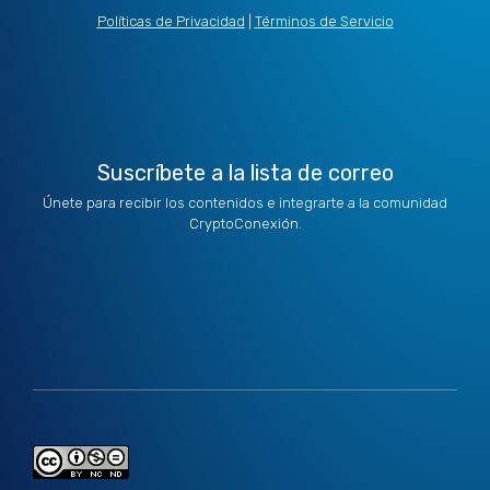
i
e
a
b
u
t
d
g
o
b
Políticas de Privacidad
|
Términos de Servicio
t
i
r
o
e
e
n
a
k
r
m
Suscríbete a la lista de correo
Únete para recibir los contenidos e integrarte a la comunidad
CryptoConexión.