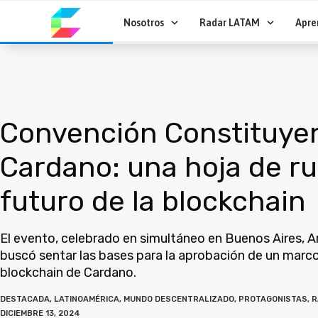
Ir
al
Nosotros
Radar LATAM
Apre
contenido
Convención Constituye
Cardano: una hoja de ru
futuro de la blockchain
El evento, celebrado en simultáneo en Buenos Aires, Arg
buscó sentar las bases para la aprobación de un marco
blockchain de Cardano.
DESTACADA
,
LATINOAMÉRICA
,
MUNDO DESCENTRALIZADO
,
PROTAGONISTAS
,
R
DICIEMBRE 13, 2024