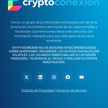
Somos un grupo de profesionales entusiastas por cerrar la
brecha de conocimiento del mundo de las criptomonedas y
blockchain. Queremos empoderar a las personas con
información relevante para que sean parte de la nueva
economía.
CRYPTOCONEXIÓN NO DA ASESORÍA NI RECOMENDACIONES
SOBRE INVERSIONES. RECUERDEN, LOS ACTIVOS DIGITALES SON
VOLÁTILES. LOS USUARIOS DEBEN EVALUAR SU SITUACIÓN
FINANCIERA, TOLERANCIA AL RIESGO Y REALIZAR SU PROPIA
INVESTIGACIÓN.
X
L
I
F
Y
-
i
n
a
o
t
n
s
c
u
w
k
t
e
t
i
e
a
b
u
t
d
g
o
b
Políticas de Privacidad
|
Términos de Servicio
t
i
r
o
e
e
n
a
k
r
m