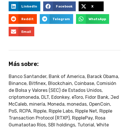
LinkedIn
Facebook
X
Reddit
Telegram
WhatsApp
Email
Más sobre:
Banco Santander
,
Bank of America
,
Barack Obama
,
Binance
,
Bitfinex
,
Blockchain
,
Coinbase
,
Comisión
de Bolsa y Valores (SEC) de Estados Unidos
,
criptomoneda
,
DLT
,
Edonkey
,
eToro
,
Fidor Bank
,
Jed
McCaleb
,
minería
,
Moneda
,
monedas
,
OpenCoin
,
PoS
,
RCPA
,
Ripple
,
Ripple Labs
,
Ripple Net
,
Ripple
Transaction Protocol (RTXP)
,
RipplePay
,
Rosa
Gumataotao Ríos
,
SBI holdings
,
Tutorial
,
White