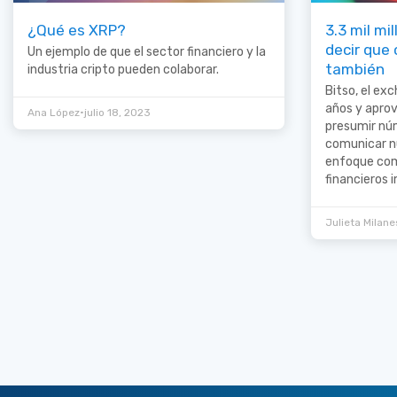
¿Qué es XRP?
3.3 mil mi
decir que 
Un ejemplo de que el sector financiero y la
también
industria cripto pueden colaborar.
Bitso, el ex
años y aprov
•
Ana López
julio 18, 2023
presumir nú
comunicar nu
enfoque com
financieros 
Julieta Milane