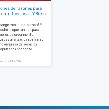
llones de razones para
cripto funciona… Y Bitso
change mexicano, cumplió 9
echó la oportunidad para
meros de crecimiento,
evas alianzas y redefinir su
o empresa de servicios
impulsados por cripto.
•
sio
abril 13, 2023