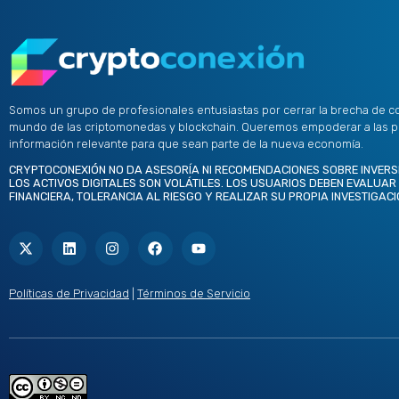
Somos un grupo de profesionales entusiastas por cerrar la brecha de c
mundo de las criptomonedas y blockchain. Queremos empoderar a las 
información relevante para que sean parte de la nueva economía.
CRYPTOCONEXIÓN NO DA ASESORÍA NI RECOMENDACIONES SOBRE INVERS
LOS ACTIVOS DIGITALES SON VOLÁTILES. LOS USUARIOS DEBEN EVALUAR
FINANCIERA, TOLERANCIA AL RIESGO Y REALIZAR SU PROPIA INVESTIGACI
X
L
I
F
Y
-
i
n
a
o
t
n
s
c
u
w
k
t
e
t
i
e
a
b
u
t
d
g
o
b
Políticas de Privacidad
|
Términos de Servicio
t
i
r
o
e
e
n
a
k
r
m