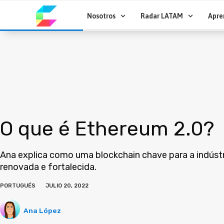
Ir
al
Nosotros
Radar LATAM
Apre
contenido
O que é Ethereum 2.0?
Ana explica como uma blockchain chave para a indústr
renovada e fortalecida.
PORTUGUÉS
JULIO 20, 2022
Ana López