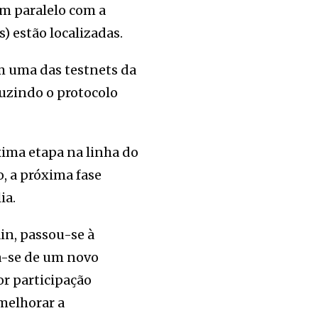
m paralelo com a
) estão localizadas.
m uma das testnets da
uzindo o protocolo
xima etapa na linha do
, a próxima fase
ia.
n, passou-se à
a-se de um novo
or participação
melhorar a