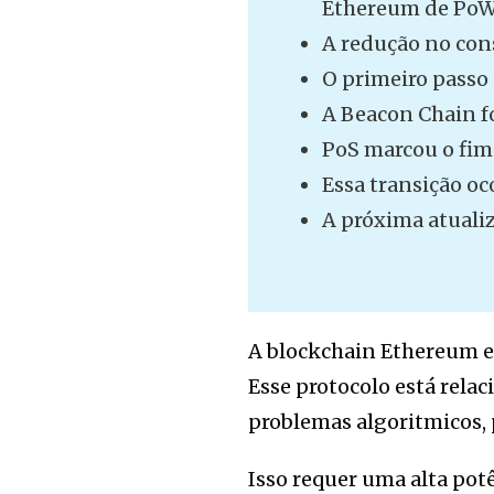
Ethereum de PoW (
A redução no con
O primeiro passo
A Beacon Chain fo
PoS marcou o fim
Essa transição oc
A próxima atuali
A blockchain Ethereum e
Esse protocolo está relac
problemas algoritmicos, p
Isso requer uma alta po