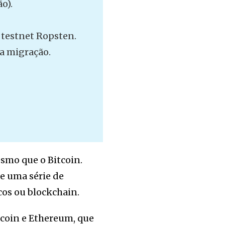
o).
 testnet Ropsten.
da migração.
smo que o Bitcoin.
de uma série de
cos ou blockchain.
tcoin e Ethereum, que