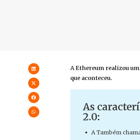
A
Ethereum realizou um 
que aconteceu.
As caracter
2.0:
A Também chamad