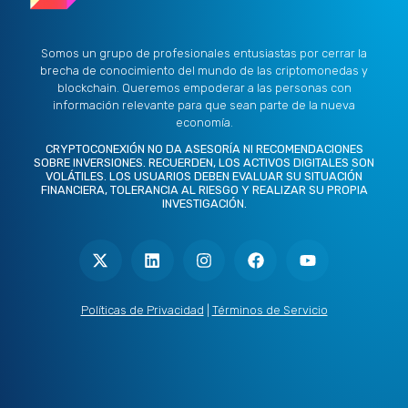
Somos un grupo de profesionales entusiastas por cerrar la
brecha de conocimiento del mundo de las criptomonedas y
blockchain. Queremos empoderar a las personas con
información relevante para que sean parte de la nueva
economía.
CRYPTOCONEXIÓN NO DA ASESORÍA NI RECOMENDACIONES
SOBRE INVERSIONES. RECUERDEN, LOS ACTIVOS DIGITALES SON
VOLÁTILES. LOS USUARIOS DEBEN EVALUAR SU SITUACIÓN
FINANCIERA, TOLERANCIA AL RIESGO Y REALIZAR SU PROPIA
INVESTIGACIÓN.
X
L
I
F
Y
-
i
n
a
o
t
n
s
c
u
w
k
t
e
t
i
e
a
b
u
t
d
g
o
b
Políticas de Privacidad
|
Términos de Servicio
t
i
r
o
e
e
n
a
k
r
m