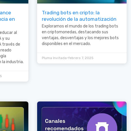
nance
Trading bots en cripto: la
ncia en
revolución de la automatización
Exploramos el mundo de los trading bots
en criptomonedas, destacando sus
 educar al
ventajas, desventajas y los mejores bots
A y su
disponibles en el mercado.
A través de
creado
ogía
•
Pluma Invitada
febrero 7, 2025
 la industria.
25