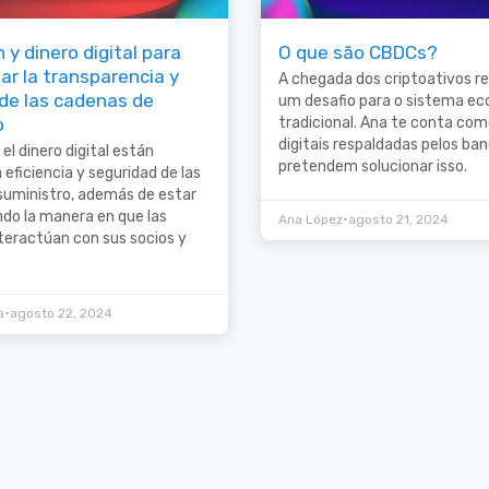
 y dinero digital para
O que são CBDCs?
ar la transparencia y
A chegada dos criptoativos r
 de las cadenas de
um desafio para o sistema e
o
tradicional. Ana te conta co
digitais respaldadas pelos ba
el dinero digital están
pretendem solucionar isso.
 eficiencia y seguridad de las
suministro, además de estar
do la manera en que las
•
Ana López
agosto 21, 2024
teractúan con sus socios y
•
a
agosto 22, 2024