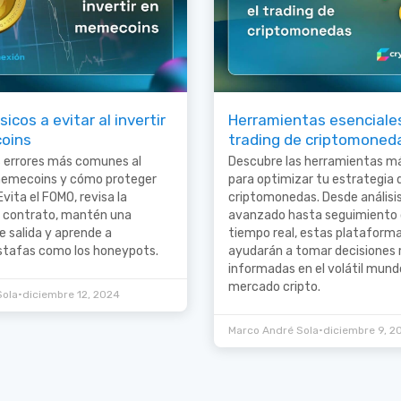
sicos a evitar al invertir
Herramientas esenciales
oins
trading de criptomoned
s errores más comunes al
Descubre las herramientas m
 memecoins y cómo proteger
para optimizar tu estrategia 
vita el FOMO, revisa la
criptomonedas. Desde análisi
l contrato, mantén una
avanzado hasta seguimiento 
e salida y aprende a
tiempo real, estas plataform
estafas como los honeypots.
ayudarán a tomar decisiones
informadas en el volátil mund
mercado cripto.
•
Sola
diciembre 12, 2024
•
Marco André Sola
diciembre 9, 2