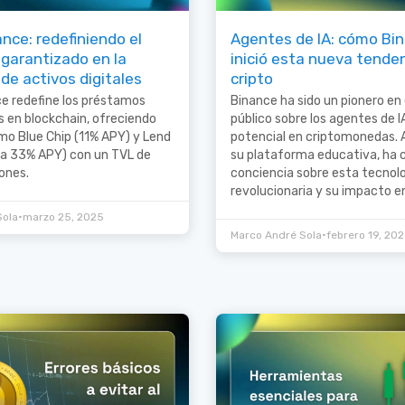
nce: redefiniendo el
Agentes de IA: cómo Bi
garantizado en la
inició esta nueva tende
de activos digitales
cripto
e redefine los préstamos
Binance ha sido un pionero en
 en blockchain, ofreciendo
público sobre los agentes de I
o Blue Chip (11% APY) y Lend
potencial en criptomonedas. 
ta 33% APY) con un TVL de
su plataforma educativa, ha 
ones.
conciencia sobre esta tecnol
revolucionaria y su impacto en
•
Sola
marzo 25, 2025
•
Marco André Sola
febrero 19, 20