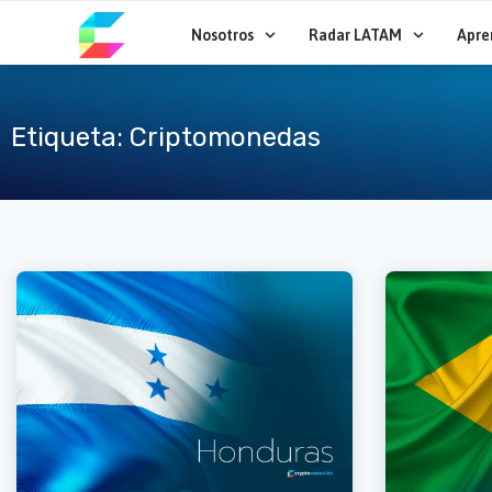
Ir
al
Nosotros
Radar LATAM
Apre
contenido
Etiqueta: Criptomonedas