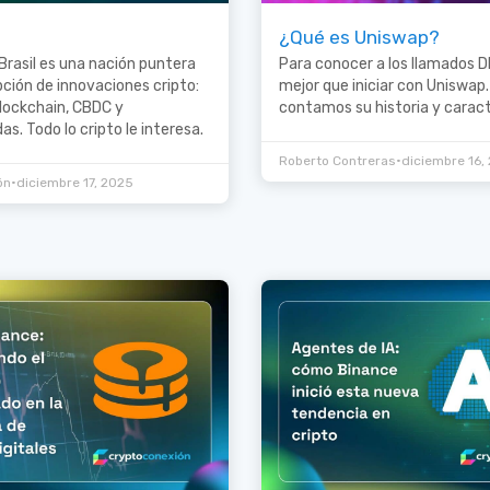
¿Qué es Uniswap?
 Brasil es una nación puntera
Para conocer a los llamados D
pción de innovaciones cripto:
mejor que iniciar con Uniswap.
lockchain, CBDC y
contamos su historia y caract
s. Todo lo cripto le interesa.
•
Roberto Contreras
diciembre 16,
•
ón
diciembre 17, 2025