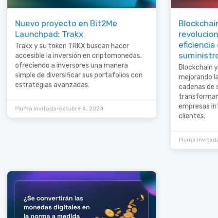
Nuevo proyecto en Bit2Me
Blockchain
Launchpad: Trakx
revolucion
eficiencia
Trakx y su token TRKX buscan hacer
suministr
accesible la inversión en criptomonedas,
ofreciendo a inversores una manera
Blockchain y 
simple de diversificar sus portafolios con
mejorando la
estrategias avanzadas.
cadenas de 
transforman
empresas in
•
Pluma Invitada
octubre 4, 2024
clientes.
Pluma Invitad