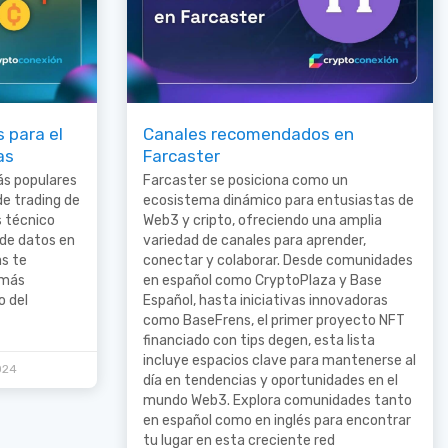
 para el
Canales recomendados en
as
Farcaster
ás populares
Farcaster se posiciona como un
de trading de
ecosistema dinámico para entusiastas de
s técnico
Web3 y cripto, ofreciendo una amplia
de datos en
variedad de canales para aprender,
as te
conectar y colaborar. Desde comunidades
 más
en español como CryptoPlaza y Base
o del
Español, hasta iniciativas innovadoras
como BaseFrens, el primer proyecto NFT
financiado con tips degen, esta lista
incluye espacios clave para mantenerse al
024
día en tendencias y oportunidades en el
mundo Web3. Explora comunidades tanto
en español como en inglés para encontrar
tu lugar en esta creciente red