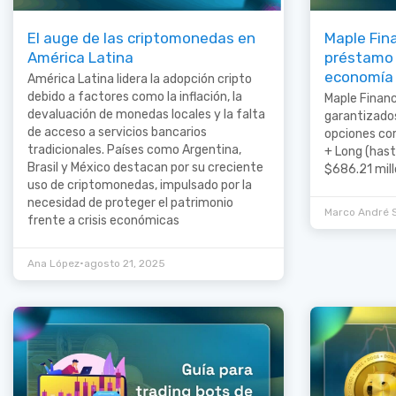
El auge de las criptomonedas en
Maple Fina
América Latina
préstamo 
economía 
América Latina lidera la adopción cripto
debido a factores como la inflación, la
Maple Financ
devaluación de monedas locales y la falta
garantizados
de acceso a servicios bancarios
opciones com
tradicionales. Países como Argentina,
+ Long (has
Brasil y México destacan por su creciente
$686.21 mill
uso de criptomonedas, impulsado por la
necesidad de proteger el patrimonio
Marco André 
frente a crisis económicas
•
Ana López
agosto 21, 2025