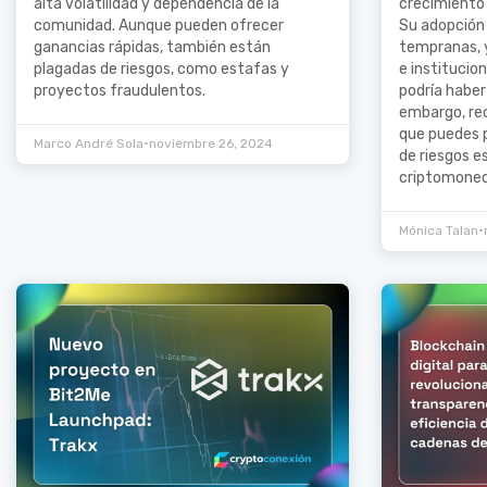
alta volatilidad y dependencia de la
crecimiento
comunidad. Aunque pueden ofrecer
Su adopción
ganancias rápidas, también están
tempranas, 
plagadas de riesgos, como estafas y
e institucio
proyectos fraudulentos.
podría haber
embargo, rec
que puedes p
•
Marco André Sola
noviembre 26, 2024
de riesgos e
criptomoned
•
Mónica Talan