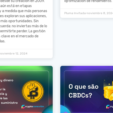
 desde su creación en 2009.
optimización de rendimiento.
 aún está en etapas
y a medida que más personas
•
Pluma Invitada
noviembre 8, 202
nes exploran sus aplicaciones,
 más oportunidades. Sin
uerda: no inviertas más de lo
ermitirte perder. La gestión
s clave en el mercado de
as.
noviembre 12, 2024