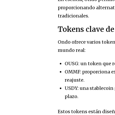
proporcionando alternati
tradicionales.
Tokens clave de
Ondo ofrece varios token
mundo real:
OUSG: un token que re
OMMF: proporciona ex
reajuste.
USDY: una stablecoin
plazo.
Estos tokens están diseña