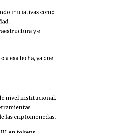
ando iniciativas como
dad.
raestructura y el
o a esa fecha, ya que
e nivel institucional.
herramientas
 de las criptomonedas.
UU. en tokens,