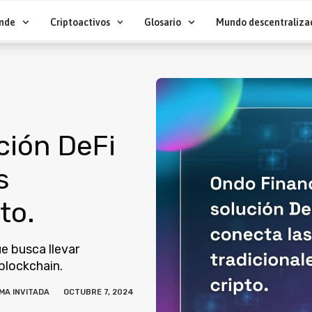
nde
Criptoactivos
Glosario
Mundo descentraliza
ción DeFi
s
to.
e busca llevar
 blockchain.
MA INVITADA
OCTUBRE 7, 2024