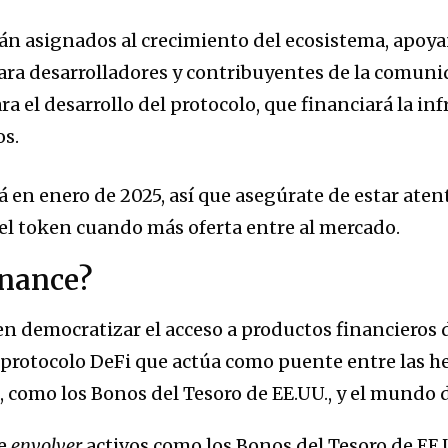
án asignados al crecimiento del ecosistema, apoy
para desarrolladores y contribuyentes de la comuni
a el desarrollo del protocolo, que financiará la inf
os.
 en enero de 2025, así que asegúrate de estar atent
del token cuando más oferta entre al mercado.
inance?
n democratizar el acceso a productos financieros d
n protocolo DeFi que actúa como puente entre las 
s, como los Bonos del Tesoro de EE.UU., y el mundo
te
envolver
activos como los Bonos del Tesoro de EE.