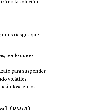
rá en la solución
lgunos riesgos que
s, por lo que es
ntrato para suspender
do volátiles.
queándose en los
eal (RWA)