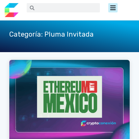
Ir
Menú
Buscar
Buscar
al
contenido
Categoría: Pluma Invitada