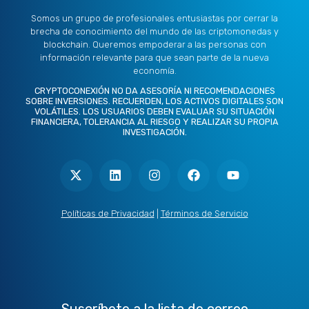
Somos un grupo de profesionales entusiastas por cerrar la
brecha de conocimiento del mundo de las criptomonedas y
blockchain. Queremos empoderar a las personas con
información relevante para que sean parte de la nueva
economía.
CRYPTOCONEXIÓN NO DA ASESORÍA NI RECOMENDACIONES
SOBRE INVERSIONES. RECUERDEN, LOS ACTIVOS DIGITALES SON
VOLÁTILES. LOS USUARIOS DEBEN EVALUAR SU SITUACIÓN
FINANCIERA, TOLERANCIA AL RIESGO Y REALIZAR SU PROPIA
INVESTIGACIÓN.
X
L
I
F
Y
-
i
n
a
o
t
n
s
c
u
w
k
t
e
t
i
e
a
b
u
t
d
g
o
b
Políticas de Privacidad
|
Términos de Servicio
t
i
r
o
e
e
n
a
k
r
m