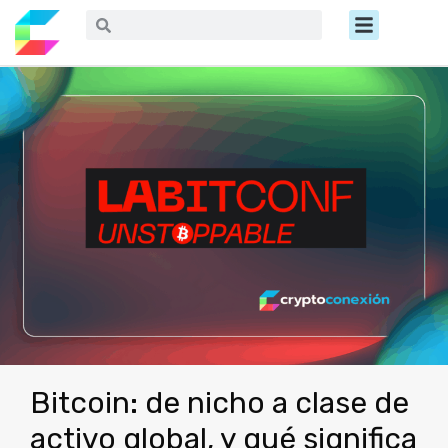
Ir
Menú
Buscar
Buscar
al
contenido
Bitcoin: de nicho a clase de
activo global, y qué significa