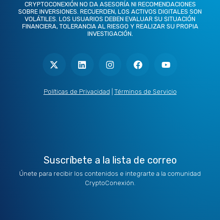
CRYPTOCONEXIÓN NO DA ASESORÍA NI RECOMENDACIONES
SOBRE INVERSIONES. RECUERDEN, LOS ACTIVOS DIGITALES SON
VOLÁTILES. LOS USUARIOS DEBEN EVALUAR SU SITUACIÓN
FINANCIERA, TOLERANCIA AL RIESGO Y REALIZAR SU PROPIA
INVESTIGACIÓN.
X
L
I
F
Y
-
i
n
a
o
t
n
s
c
u
w
k
t
e
t
i
e
a
b
u
t
d
g
o
b
Políticas de Privacidad
|
Términos de Servicio
t
i
r
o
e
e
n
a
k
r
m
Suscríbete a la lista de correo
Únete para recibir los contenidos e integrarte a la comunidad
CryptoConexión.