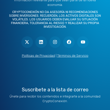
información relevante para que sean parte de la nueva
economía.
CRYPTOCONEXIÓN NO DA ASESORÍA NI RECOMENDACIONES
SOBRE INVERSIONES. RECUERDEN, LOS ACTIVOS DIGITALES SON
VOLÁTILES. LOS USUARIOS DEBEN EVALUAR SU SITUACIÓN
FINANCIERA, TOLERANCIA AL RIESGO Y REALIZAR SU PROPIA
INVESTIGACIÓN.
X
L
I
F
Y
-
i
n
a
o
t
n
s
c
u
w
k
t
e
t
i
e
a
b
u
t
d
g
o
b
Políticas de Privacidad
|
Términos de Servicio
t
i
r
o
e
e
n
a
k
r
m
Suscríbete a la lista de correo
Únete para recibir los contenidos e integrarte a la comunidad
CryptoConexión.