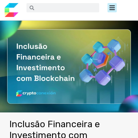
Ir
Menú
Buscar
Buscar
al
contenido
Inclusão Financeira e
Investimento com