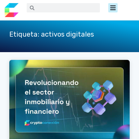
Ir
Menú
Buscar
Buscar
al
contenido
Etiqueta: activos digitales