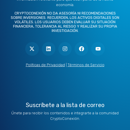
economía.
CRYPTOCONEXIÓN NO DA ASESORÍA NI RECOMENDACIONES
SOBRE INVERSIONES. RECUERDEN, LOS ACTIVOS DIGITALES SON
VOLÁTILES. LOS USUARIOS DEBEN EVALUAR SU SITUACIÓN
FINANCIERA, TOLERANCIA AL RIESGO Y REALIZAR SU PROPIA
INVESTIGACIÓN.
X
L
I
F
Y
-
i
n
a
o
t
n
s
c
u
w
k
t
e
t
i
e
a
b
u
t
d
g
o
b
Políticas de Privacidad
|
Términos de Servicio
t
i
r
o
e
e
n
a
k
r
m
Suscríbete a la lista de correo
Únete para recibir los contenidos e integrarte a la comunidad
CryptoConexión.