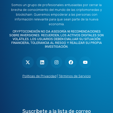
Somos un grupo de profesionales entusiastas por cerrar la
brecha de conocimiento del mundo de las criptomonedas y
blockchain. Queremos empoderar a las personas con
información relevante para que sean parte de la nueva
economía.
CRYPTOCONEXIÓN NO DA ASESORÍA NI RECOMENDACIONES
SOBRE INVERSIONES. RECUERDEN, LOS ACTIVOS DIGITALES SON
VOLÁTILES. LOS USUARIOS DEBEN EVALUAR SU SITUACIÓN
FINANCIERA, TOLERANCIA AL RIESGO Y REALIZAR SU PROPIA
INVESTIGACIÓN.
X
L
I
F
Y
-
i
n
a
o
t
n
s
c
u
w
k
t
e
t
i
e
a
b
u
t
d
g
o
b
Políticas de Privacidad
|
Términos de Servicio
t
i
r
o
e
e
n
a
k
r
m
Suscríbete a la lista de correo