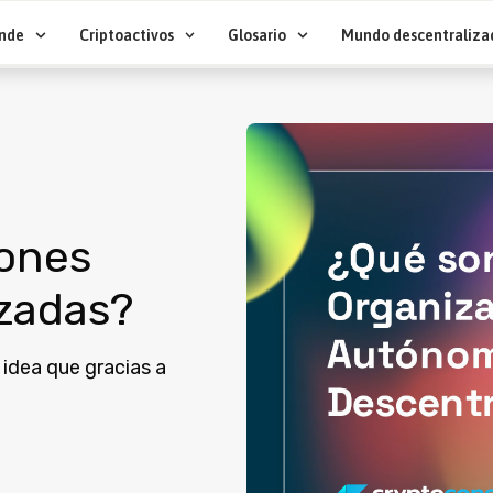
nde
Criptoactivos
Glosario
Mundo descentraliza
iones
zadas?
 idea que gracias a