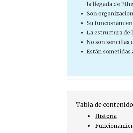
la llegada de Eth
Son organizacion
Su funcionamient
La estructura de 
No son sencillas d
Están sometidas a 
Tabla de contenido
Historia
Funcionamie