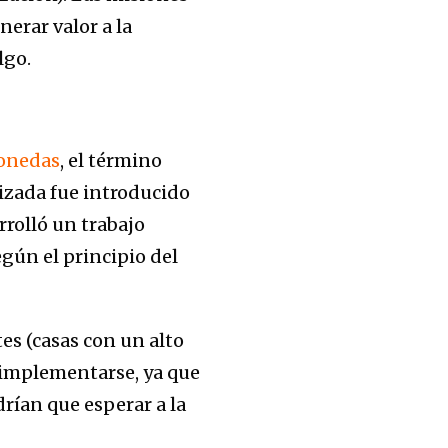
erar valor a la
lgo.
onedas
, el término
izada fue introducido
rolló un trabajo
gún el principio del
tes (casas con un alto
 implementarse, ya que
rían que esperar a la