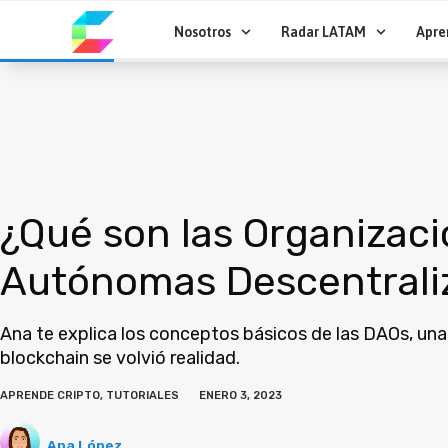
Ir
al
Nosotros
Radar LATAM
Apre
contenido
¿Qué son las Organizac
Autónomas Descentrali
Ana te explica los conceptos básicos de las DAOs, una
blockchain se volvió realidad.
APRENDE CRIPTO
,
TUTORIALES
ENERO 3, 2023
Ana López