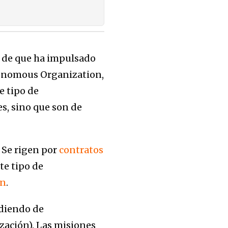
o de que ha impulsado
utonomous Organization,
e tipo de
es, sino que son de
 Se rigen por
contratos
te tipo de
in
.
ndiendo de
ización). Las misiones