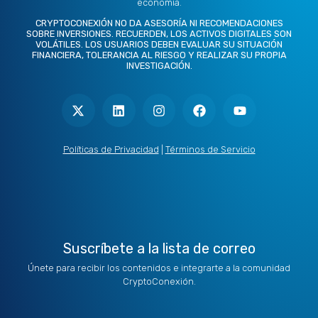
economía.
CRYPTOCONEXIÓN NO DA ASESORÍA NI RECOMENDACIONES
SOBRE INVERSIONES. RECUERDEN, LOS ACTIVOS DIGITALES SON
VOLÁTILES. LOS USUARIOS DEBEN EVALUAR SU SITUACIÓN
FINANCIERA, TOLERANCIA AL RIESGO Y REALIZAR SU PROPIA
INVESTIGACIÓN.
X
L
I
F
Y
-
i
n
a
o
t
n
s
c
u
w
k
t
e
t
i
e
a
b
u
t
d
g
o
b
Políticas de Privacidad
|
Términos de Servicio
t
i
r
o
e
e
n
a
k
r
m
Suscríbete a la lista de correo
Únete para recibir los contenidos e integrarte a la comunidad
CryptoConexión.