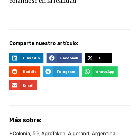
colándose en la realidad.
Comparte nuestro artículo:
LinkedIn
Facebook
X
Reddit
Telegram
WhatsApp
Email
Más sobre:
+Colonia
,
5G
,
AgroToken
,
Algorand
,
Argentina
,