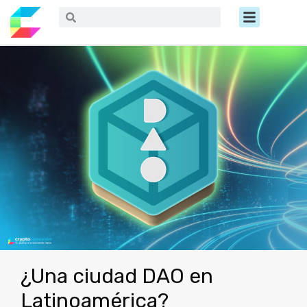
Ir
Menú
Buscar
Buscar
al
contenido
¿Una ciudad DAO en
Latinoamérica?