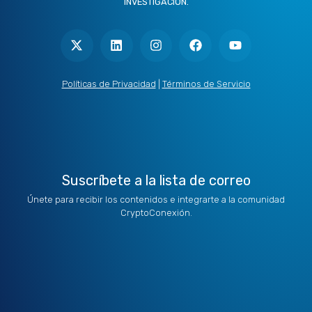
INVESTIGACIÓN.
X
L
I
F
Y
-
i
n
a
o
t
n
s
c
u
w
k
t
e
t
i
e
a
b
u
t
d
g
o
b
Políticas de Privacidad
|
Términos de Servicio
t
i
r
o
e
e
n
a
k
r
m
Suscríbete a la lista de correo
Únete para recibir los contenidos e integrarte a la comunidad
CryptoConexión.