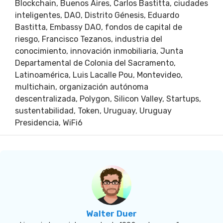
Blockchain
,
Buenos Aires
,
Carlos Bastitta
,
ciudades
inteligentes
,
DAO
,
Distrito Génesis
,
Eduardo
Bastitta
,
Embassy DAO
,
fondos de capital de
riesgo
,
Francisco Tezanos
,
industria del
conocimiento
,
innovación inmobiliaria
,
Junta
Departamental de Colonia del Sacramento
,
Latinoamérica
,
Luis Lacalle Pou
,
Montevideo
,
multichain
,
organización autónoma
descentralizada
,
Polygon
,
Silicon Valley
,
Startups
,
sustentabilidad
,
Token
,
Uruguay
,
Uruguay
Presidencia
,
WiFi6
Walter Duer