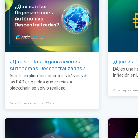
¿Qué son las Organizaciones
¿Qué es D
Autónomas Descentralizadas?
DAI es una h
inflación en
Ana te explica los conceptos básicos de
las DAOs, una idea que gracias a
blockchain se volvió realidad.
•
Ana López
en
•
Ana López
enero 3, 2023