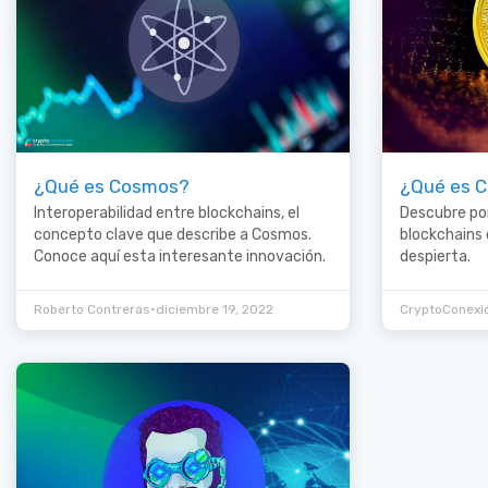
¿Qué es Cosmos?
¿Qué es 
Interoperabilidad entre blockchains, el
Descubre po
concepto clave que describe a Cosmos.
blockchains
Conoce aquí esta interesante innovación.
despierta.
•
Roberto Contreras
diciembre 19, 2022
CryptoConexi