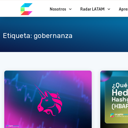
Ir
al
Nosotros
Radar LATAM
Apre
contenido
Etiqueta: gobernanza