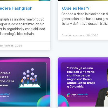
edera Hashgraph
¿Qué es Near?
Conoce a Near, la blockchain 
generación que busca una gra
graph es un libro mayor cuyo
total y definitiva descentraliz
ograr la descentralización sin
la seguridad y escalabilidad
r tecnología blockchain.
•
Ana López
marzo 29, 2024
ciembre 16, 2025