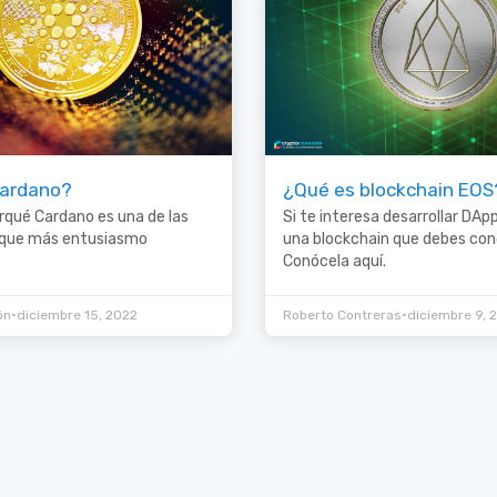
Cardano?
¿Qué es blockchain EOS
rqué Cardano es una de las
Si te interesa desarrollar DAp
 que más entusiasmo
una blockchain que debes con
Conócela aquí.
•
•
ón
diciembre 15, 2022
Roberto Contreras
diciembre 9, 