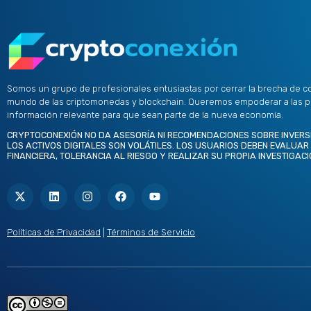
Somos un grupo de profesionales entusiastas por cerrar la brecha de c
mundo de las criptomonedas y blockchain. Queremos empoderar a las 
información relevante para que sean parte de la nueva economía.
CRYPTOCONEXIÓN NO DA ASESORÍA NI RECOMENDACIONES SOBRE INVERS
LOS ACTIVOS DIGITALES SON VOLÁTILES. LOS USUARIOS DEBEN EVALUAR
FINANCIERA, TOLERANCIA AL RIESGO Y REALIZAR SU PROPIA INVESTIGACI
X
L
I
F
Y
-
i
n
a
o
t
n
s
c
u
w
k
t
e
t
i
e
a
b
u
t
d
g
o
b
Políticas de Privacidad
|
Términos de Servicio
t
i
r
o
e
e
n
a
k
r
m