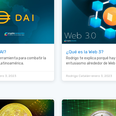
AI?
¿Qué es la Web 3?
erramienta para combatir la
Rodrigo te explica porqué hay
 Latinoamérica.
entusiasmo alrededor de Web 
•
ero 3, 2023
Rodrigo Catalán
enero 3, 2023