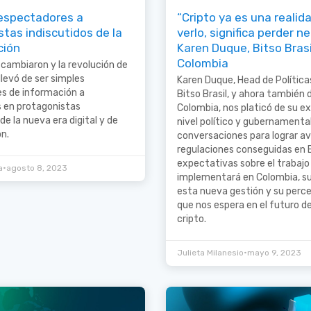
espectadores a
“Cripto ya es una realid
tas indiscutidos de la
verlo, significa perder n
ción
Karen Duque, Bitso Brasi
Colombia
cambiaron y la revolución de
llevó de ser simples
Karen Duque, Head de Política
s de información a
Bitso Brasil, y ahora también 
s en protagonistas
Colombia, nos platicó de su ex
de la nueva era digital y de
nivel político y gubernamental
n.
conversaciones para lograr av
regulaciones conseguidas en Br
expectativas sobre el trabajo 
•
a
agosto 8, 2023
implementará en Colombia, s
esta nueva gestión y su perce
que nos espera en el futuro d
cripto.
•
Julieta Milanesio
mayo 9, 2023