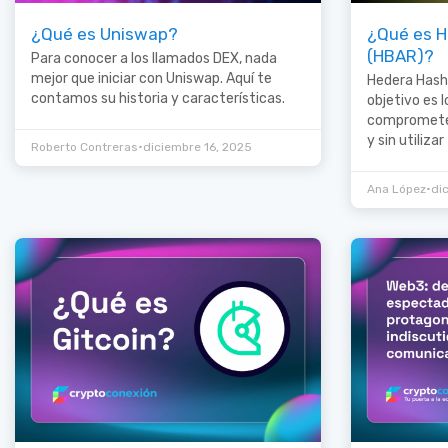
¿Qué es Uniswap?
¿Qué es H
(HBAR)?
Para conocer a los llamados DEX, nada
mejor que iniciar con Uniswap. Aquí te
Hedera Hash
contamos su historia y características.
objetivo es l
comprometer 
y sin utiliza
•
Roberto Contreras
diciembre 16, 2025
•
Ana López
di