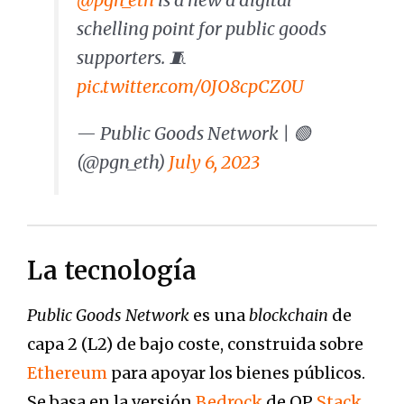
schelling point for public goods
supporters. 🧵
pic.twitter.com/0JO8cpCZ0U
— Public Goods Network | 🟢
(@pgn_eth)
July 6, 2023
La tecnología
Public Goods Network
es una
blockchain
de
capa 2 (L2) de bajo coste, construida sobre
Ethereum
para apoyar los bienes públicos.
Se basa en la versión
Bedrock
de OP
Stack
,