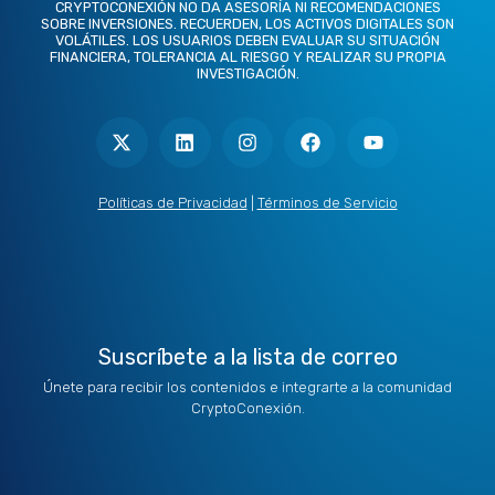
CRYPTOCONEXIÓN NO DA ASESORÍA NI RECOMENDACIONES
SOBRE INVERSIONES. RECUERDEN, LOS ACTIVOS DIGITALES SON
VOLÁTILES. LOS USUARIOS DEBEN EVALUAR SU SITUACIÓN
FINANCIERA, TOLERANCIA AL RIESGO Y REALIZAR SU PROPIA
INVESTIGACIÓN.
X
L
I
F
Y
-
i
n
a
o
t
n
s
c
u
w
k
t
e
t
i
e
a
b
u
t
d
g
o
b
Políticas de Privacidad
|
Términos de Servicio
t
i
r
o
e
e
n
a
k
r
m
Suscríbete a la lista de correo
Únete para recibir los contenidos e integrarte a la comunidad
CryptoConexión.