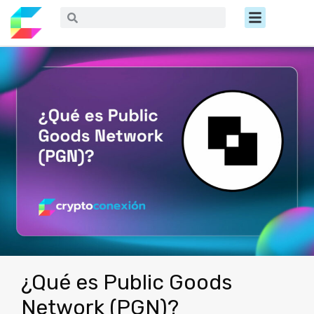
Ir
Menú
Buscar
Buscar
al
contenido
¿Qué es Public Goods
Network (PGN)?