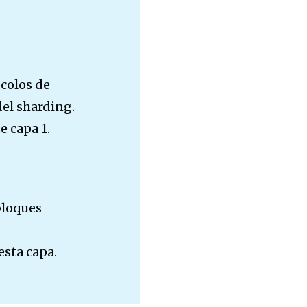
ocolos de
del sharding.
e capa 1.
bloques
sta capa.