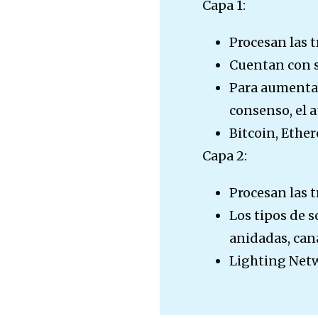
Capa 1:
Procesan las 
Cuentan con s
Para aumentar 
consenso, el 
Bitcoin, Ethe
Capa 2:
Procesan las t
Los tipos de 
anidadas, cana
Lighting Netw