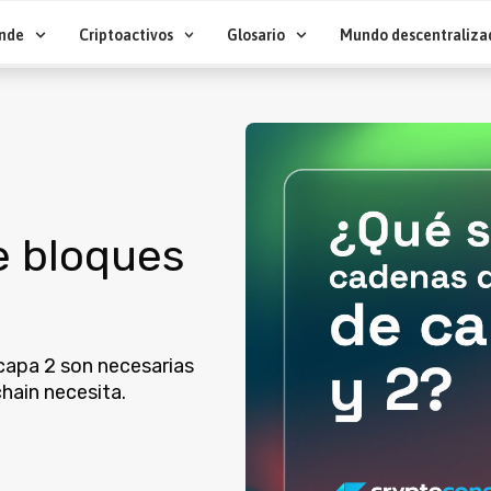
nde
Criptoactivos
Glosario
Mundo descentraliza
e bloques
capa 2 son necesarias
chain necesita.