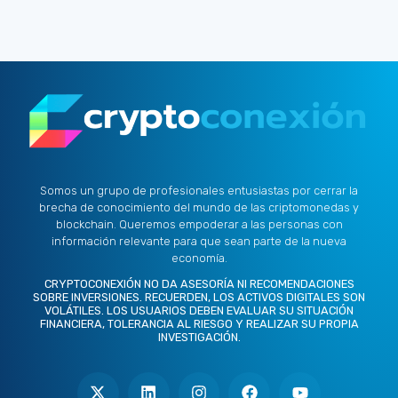
Somos un grupo de profesionales entusiastas por cerrar la
brecha de conocimiento del mundo de las criptomonedas y
blockchain. Queremos empoderar a las personas con
información relevante para que sean parte de la nueva
economía.
CRYPTOCONEXIÓN NO DA ASESORÍA NI RECOMENDACIONES
SOBRE INVERSIONES. RECUERDEN, LOS ACTIVOS DIGITALES SON
VOLÁTILES. LOS USUARIOS DEBEN EVALUAR SU SITUACIÓN
FINANCIERA, TOLERANCIA AL RIESGO Y REALIZAR SU PROPIA
INVESTIGACIÓN.
X
L
I
F
Y
-
i
n
a
o
t
n
s
c
u