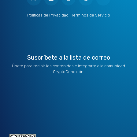
w
k
t
e
t
i
e
a
b
u
t
d
g
o
b
Políticas de Privacidad
|
Términos de Servicio
t
i
r
o
e
e
n
a
k
r
m
Suscríbete a la lista de correo
Únete para recibir los contenidos e integrarte a la comunidad
CryptoConexión.