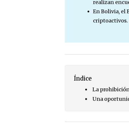
realizan encu
En Bolivia, el
criptoactivos.
Índice
La prohibición
Una oportunid