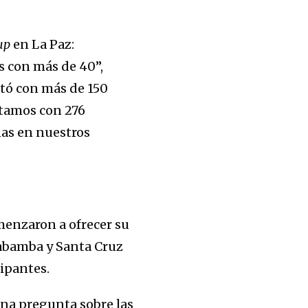
up
en La Paz:
 con más de 40”,
ntó con más de 150
ntamos con 276
as en nuestros
omenzaron a ofrecer su
habamba y Santa Cruz
cipantes.
una pregunta sobre las