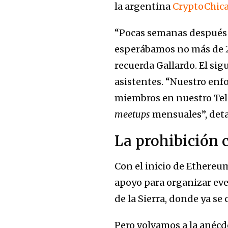
la argentina
CryptoChic
“Pocas semanas después 
esperábamos no más de 2
recuerda Gallardo. El sig
asistentes. “Nuestro enf
miembros en nuestro Tel
meetups
mensuales”, deta
La prohibición c
Con el inicio de Ethereu
apoyo para organizar eve
de la Sierra, donde ya s
Pero volvamos a la anécdo