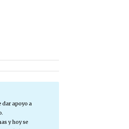
e dar apoyo a
o.
nas y hoy se