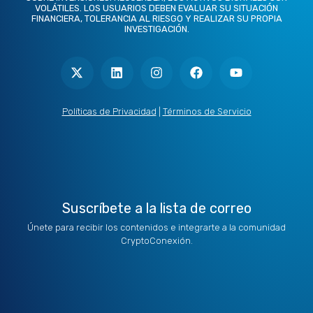
VOLÁTILES. LOS USUARIOS DEBEN EVALUAR SU SITUACIÓN
FINANCIERA, TOLERANCIA AL RIESGO Y REALIZAR SU PROPIA
INVESTIGACIÓN.
X
L
I
F
Y
-
i
n
a
o
t
n
s
c
u
w
k
t
e
t
i
e
a
b
u
t
d
g
o
b
Políticas de Privacidad
|
Términos de Servicio
t
i
r
o
e
e
n
a
k
r
m
Suscríbete a la lista de correo
Únete para recibir los contenidos e integrarte a la comunidad
CryptoConexión.