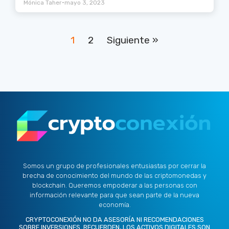
•
Mónica Taher
mayo 3, 2023
1
2
Siguiente »
Somos un grupo de profesionales entusiastas por cerrar la
brecha de conocimiento del mundo de las criptomonedas y
blockchain. Queremos empoderar a las personas con
información relevante para que sean parte de la nueva
economía.
CRYPTOCONEXIÓN NO DA ASESORÍA NI RECOMENDACIONES
SOBRE INVERSIONES. RECUERDEN, LOS ACTIVOS DIGITALES SON