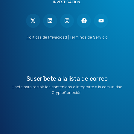
INVESTIGACIÓN.
X
L
I
F
Y
-
i
n
a
o
t
n
s
c
u
w
k
t
e
t
i
e
a
b
u
t
d
g
o
b
Políticas de Privacidad
|
Términos de Servicio
t
i
r
o
e
e
n
a
k
r
m
Suscríbete a la lista de correo
Únete para recibir los contenidos e integrarte a la comunidad
CryptoConexión.