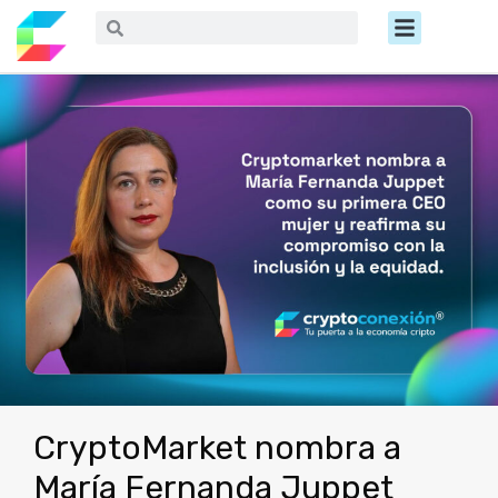
Ir
Menú
Buscar
Buscar
al
contenido
CryptoMarket nombra a
María Fernanda Juppet