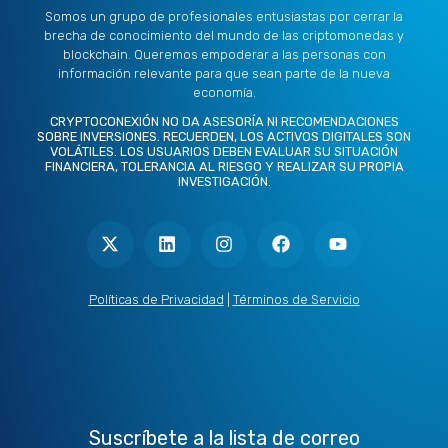
Somos un grupo de profesionales entusiastas por cerrar la
brecha de conocimiento del mundo de las criptomonedas y
blockchain. Queremos empoderar a las personas con
información relevante para que sean parte de la nueva
economía.
CRYPTOCONEXIÓN NO DA ASESORÍA NI RECOMENDACIONES
SOBRE INVERSIONES. RECUERDEN, LOS ACTIVOS DIGITALES SON
VOLÁTILES. LOS USUARIOS DEBEN EVALUAR SU SITUACIÓN
FINANCIERA, TOLERANCIA AL RIESGO Y REALIZAR SU PROPIA
INVESTIGACIÓN.
X
L
I
F
Y
-
i
n
a
o
t
n
s
c
u
w
k
t
e
t
i
e
a
b
u
t
d
g
o
b
Políticas de Privacidad
|
Términos de Servicio
t
i
r
o
e
e
n
a
k
r
m
Suscríbete a la lista de correo