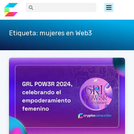
Ir
Menú
Buscar
Buscar
al
contenido
Etiqueta: mujeres en Web3