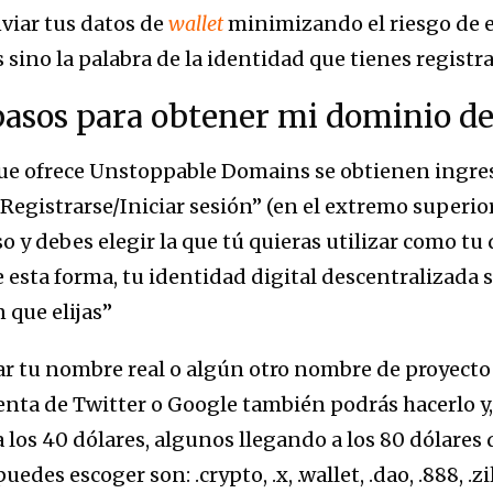
nviar tus datos de
wallet
minimizando el riesgo de er
sino la palabra de la identidad que tienes registr
 pasos para obtener mi dominio d
que ofrece Unstoppable Domains se obtienen ingre
“Registrarse/Iniciar sesión” (en el extremo superior
o y debes elegir la que tú quieras utilizar como t
esta forma, tu identidad digital descentralizada s
n que elijas”
trar tu nombre real o algún otro nombre de proyec
nta de Twitter o Google también podrás hacerlo y, 
a los 40 dólares, algunos llegando a los 80 dólare
des escoger son: .crypto, .x, .wallet, .dao, .888, .zil