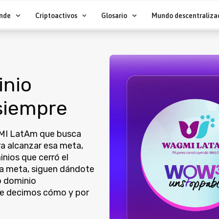
nde
Criptoactivos
Glosario
Mundo descentraliza
inio
 siempre
GMI LatAm que busca
ra alcanzar esa meta,
nios que cerró el
ta meta, siguen dándote
o dominio
 Te decimos cómo y por