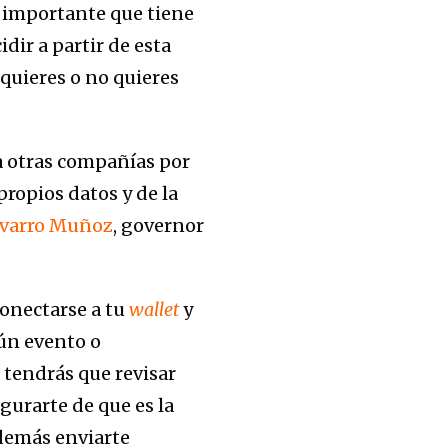
 importante que tiene
dir a partir de esta
quieres o no quieres
a otras compañías por
ropios datos y de la
avarro Muñoz
, governor
conectarse a tu
wallet
y
gún evento o
o tendrás que revisar
gurarte de que es la
 demás enviarte