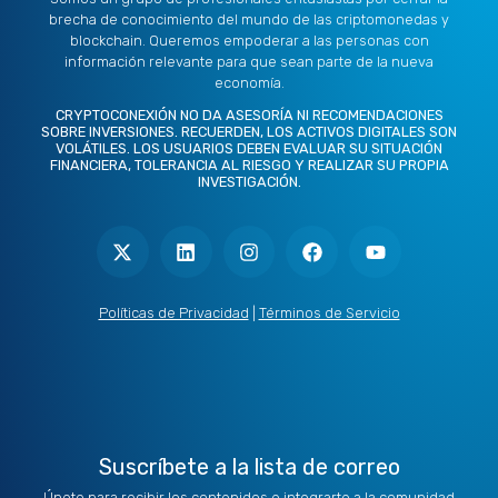
brecha de conocimiento del mundo de las criptomonedas y
blockchain. Queremos empoderar a las personas con
información relevante para que sean parte de la nueva
economía.
CRYPTOCONEXIÓN NO DA ASESORÍA NI RECOMENDACIONES
SOBRE INVERSIONES. RECUERDEN, LOS ACTIVOS DIGITALES SON
VOLÁTILES. LOS USUARIOS DEBEN EVALUAR SU SITUACIÓN
FINANCIERA, TOLERANCIA AL RIESGO Y REALIZAR SU PROPIA
INVESTIGACIÓN.
X
L
I
F
Y
-
i
n
a
o
t
n
s
c
u
w
k
t
e
t
i
e
a
b
u
t
d
g
o
b
Políticas de Privacidad
|
Términos de Servicio
t
i
r
o
e
e
n
a
k
r
m
Suscríbete a la lista de correo
Únete para recibir los contenidos e integrarte a la comunidad