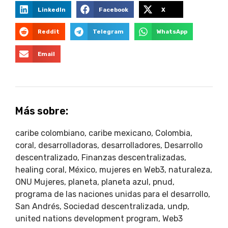
LinkedIn
Facebook
X
Reddit
Telegram
WhatsApp
Email
Más sobre:
caribe colombiano
,
caribe mexicano
,
Colombia
,
coral
,
desarrolladoras
,
desarrolladores
,
Desarrollo
descentralizado
,
Finanzas descentralizadas
,
healing coral
,
México
,
mujeres en Web3
,
naturaleza
,
ONU Mujeres
,
planeta
,
planeta azul
,
pnud
,
programa de las naciones unidas para el desarrollo
,
San Andrés
,
Sociedad descentralizada
,
undp
,
united nations development program
,
Web3