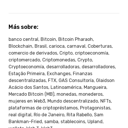
Más sobre:
banco central
,
Bitcoin
,
Bitcoin Pharaoh
,
Blockchain
,
Brasil
,
carioca
,
carnaval
,
Coberturas
,
comercio de derivados
,
Cripto
,
criptoeconomía
,
criptomercado
,
Criptomonedas
,
Crypto
,
Cryptoeconomía
,
desarrolladoras
,
desarrolladores
,
Estação Primeira
,
Exchanges
,
Finanzas
descentralizadas
,
FTX
,
GAS Consultoría
,
Glaidson
Acácio dos Santos
,
Latinoamérica
,
Mangueira
,
Mercado Bitcoin (MB)
,
monedas
,
monederos
,
mujeres en Web3
,
Mundo descentralizado
,
NFTs
,
plataformas de criptopréstamos
,
Protagonistas
,
real digital
,
Río de Janeiro
,
Rita Rabello
,
Sam
Bankman-Fried
,
samba
,
stablecoins
,
Upland
,