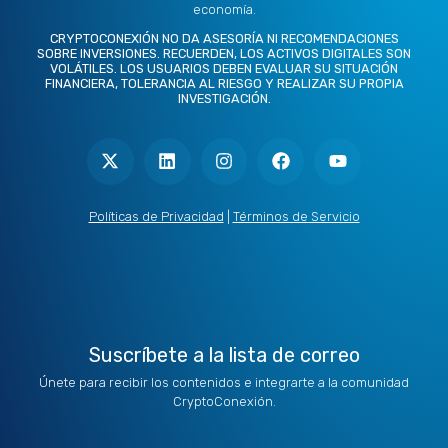
economía.
CRYPTOCONEXIÓN NO DA ASESORÍA NI RECOMENDACIONES
SOBRE INVERSIONES. RECUERDEN, LOS ACTIVOS DIGITALES SON
VOLÁTILES. LOS USUARIOS DEBEN EVALUAR SU SITUACIÓN
FINANCIERA, TOLERANCIA AL RIESGO Y REALIZAR SU PROPIA
INVESTIGACIÓN.
X
L
I
F
Y
-
i
n
a
o
t
n
s
c
u
w
k
t
e
t
i
e
a
b
u
t
d
g
o
b
Políticas de Privacidad
|
Términos de Servicio
t
i
r
o
e
e
n
a
k
r
m
Suscríbete a la lista de correo
Únete para recibir los contenidos e integrarte a la comunidad
CryptoConexión.