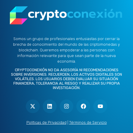
Somos un grupo de profesionales entusiastas por cerrar la
brecha de conocimiento del mundo de las criptomonedas y
blockchain. Queremos empoderar a las personas con
información relevante para que sean parte de la nueva
economía.
CRYPTOCONEXIÓN NO DA ASESORÍA NI RECOMENDACIONES
SOBRE INVERSIONES. RECUERDEN, LOS ACTIVOS DIGITALES SON
VOLÁTILES. LOS USUARIOS DEBEN EVALUAR SU SITUACIÓN
FINANCIERA, TOLERANCIA AL RIESGO Y REALIZAR SU PROPIA
INVESTIGACIÓN.
X
L
I
F
Y
-
i
n
a
o
t
n
s
c
u
w
k
t
e
t
i
e
a
b
u
t
d
g
o
b
Políticas de Privacidad
|
Términos de Servicio
t
i
r
o
e