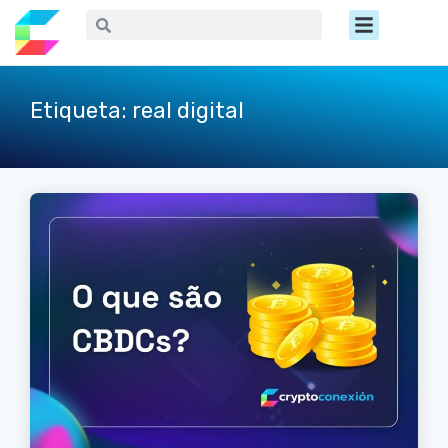
Ir
Menú
Buscar
Buscar
al
contenido
Etiqueta: real digital