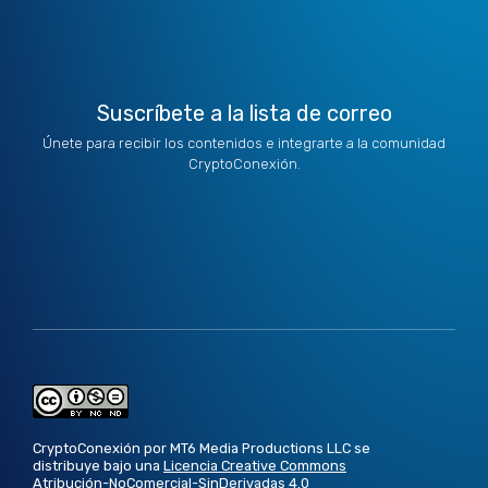
e
n
a
k
r
m
Suscríbete a la lista de correo
Únete para recibir los contenidos e integrarte a la comunidad
CryptoConexión.
CryptoConexión por MT6 Media Productions LLC se
distribuye bajo una
Licencia Creative Commons
Atribución-NoComercial-SinDerivadas 4.0