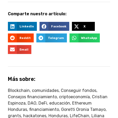
Comparte nuestro artículo:
LinkedIn
Facebook
X
Reddit
Telegram
WhatsApp
Email
Más sobre:
Blockchain
,
comunidades
,
Conseguir fondos
,
Consejos financiamiento
,
criptoeconomía
,
Cristian
Espinoza
,
DAO
,
DeFi
,
educación
,
Ethereum
Honduras
,
financiamiento
,
Goretti Oronia Tamayo
,
grants
,
hackatones
,
Honduras
,
LifeChain
,
Liliana