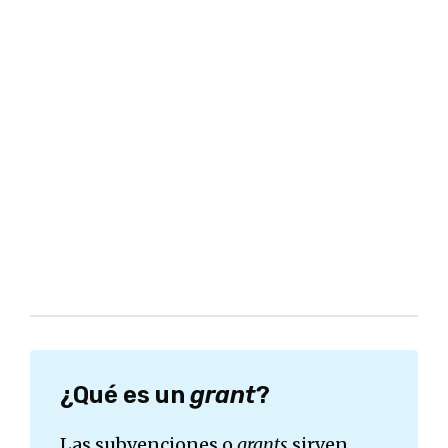
¿Qué es un
grant
?
Las subvenciones o
grants
sirven