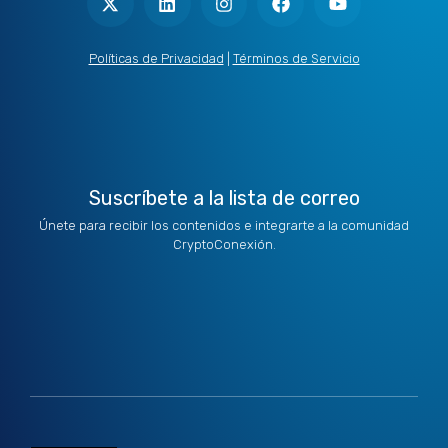
t
n
s
c
u
w
k
t
e
t
i
e
a
b
u
t
d
g
o
b
Políticas de Privacidad
|
Términos de Servicio
t
i
r
o
e
e
n
a
k
r
m
Suscríbete a la lista de correo
Únete para recibir los contenidos e integrarte a la comunidad
CryptoConexión.