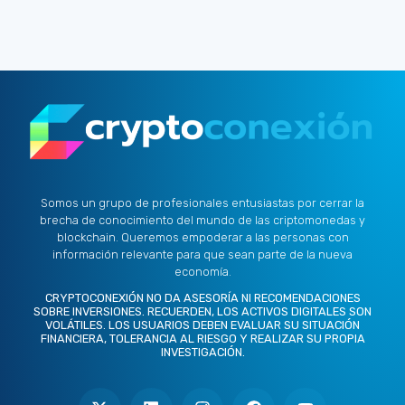
Somos un grupo de profesionales entusiastas por cerrar la
brecha de conocimiento del mundo de las criptomonedas y
blockchain. Queremos empoderar a las personas con
información relevante para que sean parte de la nueva
economía.
CRYPTOCONEXIÓN NO DA ASESORÍA NI RECOMENDACIONES
SOBRE INVERSIONES. RECUERDEN, LOS ACTIVOS DIGITALES SON
VOLÁTILES. LOS USUARIOS DEBEN EVALUAR SU SITUACIÓN
FINANCIERA, TOLERANCIA AL RIESGO Y REALIZAR SU PROPIA
INVESTIGACIÓN.
X
L
I
F
Y
-
i
n
a
o