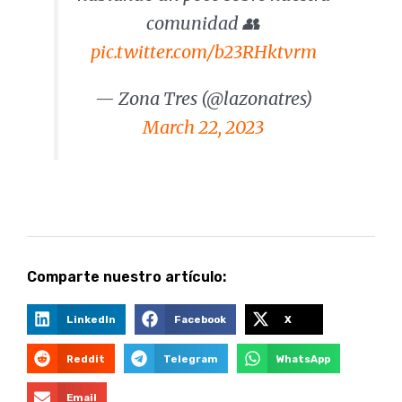
comunidad 👥
pic.twitter.com/b23RHktvrm
— Zona Tres (@lazonatres)
March 22, 2023
Comparte nuestro artículo:
LinkedIn
Facebook
X
Reddit
Telegram
WhatsApp
Email