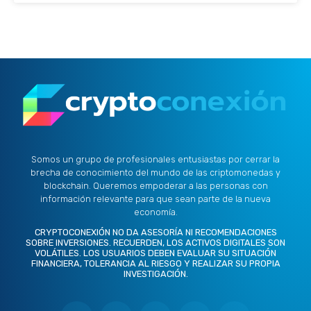
Somos un grupo de profesionales entusiastas por cerrar la
brecha de conocimiento del mundo de las criptomonedas y
blockchain. Queremos empoderar a las personas con
información relevante para que sean parte de la nueva
economía.
CRYPTOCONEXIÓN NO DA ASESORÍA NI RECOMENDACIONES
SOBRE INVERSIONES. RECUERDEN, LOS ACTIVOS DIGITALES SON
VOLÁTILES. LOS USUARIOS DEBEN EVALUAR SU SITUACIÓN
FINANCIERA, TOLERANCIA AL RIESGO Y REALIZAR SU PROPIA
INVESTIGACIÓN.
X
L
I
F
Y
-
i
n
a
o