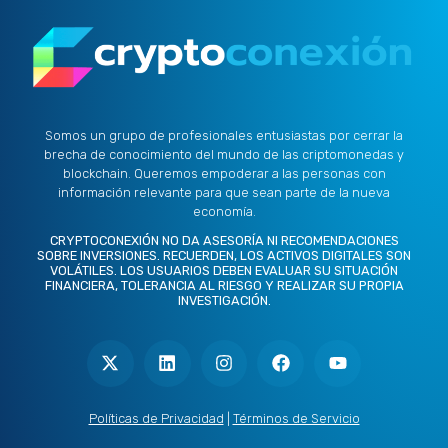
Somos un grupo de profesionales entusiastas por cerrar la
brecha de conocimiento del mundo de las criptomonedas y
blockchain. Queremos empoderar a las personas con
información relevante para que sean parte de la nueva
economía.
CRYPTOCONEXIÓN NO DA ASESORÍA NI RECOMENDACIONES
SOBRE INVERSIONES. RECUERDEN, LOS ACTIVOS DIGITALES SON
VOLÁTILES. LOS USUARIOS DEBEN EVALUAR SU SITUACIÓN
FINANCIERA, TOLERANCIA AL RIESGO Y REALIZAR SU PROPIA
INVESTIGACIÓN.
X
L
I
F
Y
-
i
n
a
o
t
n
s
c
u
w
k
t
e
t
i
e
a
b
u
t
d
g
o
b
Políticas de Privacidad
|
Términos de Servicio
t
i
r
o
e