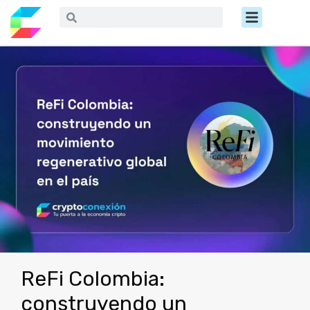
Ir
Menú
Buscar
Buscar
al
contenido
ReFi Colombia:
construyendo un