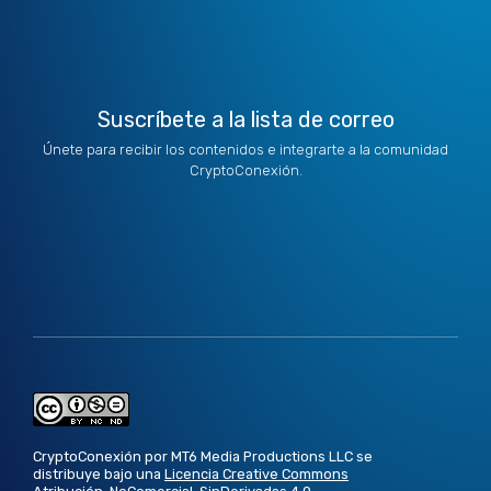
e
n
a
k
r
m
Suscríbete a la lista de correo
Únete para recibir los contenidos e integrarte a la comunidad
CryptoConexión.
CryptoConexión por MT6 Media Productions LLC se
distribuye bajo una
Licencia Creative Commons