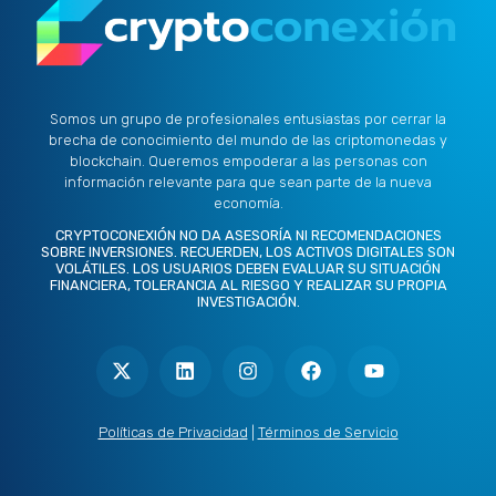
Somos un grupo de profesionales entusiastas por cerrar la
brecha de conocimiento del mundo de las criptomonedas y
blockchain. Queremos empoderar a las personas con
información relevante para que sean parte de la nueva
economía.
CRYPTOCONEXIÓN NO DA ASESORÍA NI RECOMENDACIONES
SOBRE INVERSIONES. RECUERDEN, LOS ACTIVOS DIGITALES SON
VOLÁTILES. LOS USUARIOS DEBEN EVALUAR SU SITUACIÓN
FINANCIERA, TOLERANCIA AL RIESGO Y REALIZAR SU PROPIA
INVESTIGACIÓN.
X
L
I
F
Y
-
i
n
a
o
t
n
s
c
u
w
k
t
e
t
i
e
a
b
u
t
d
g
o
b
Políticas de Privacidad
|
Términos de Servicio
t
i
r
o
e
e
n
a
k
r
m