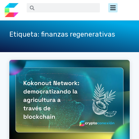
Ir
Menú
Buscar
Buscar
al
contenido
Etiqueta: finanzas regenerativas