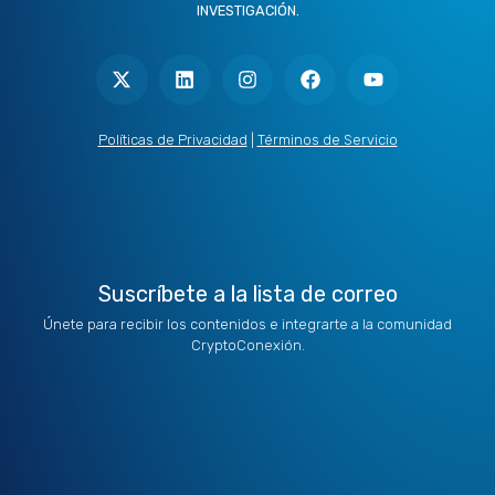
INVESTIGACIÓN.
X
L
I
F
Y
-
i
n
a
o
t
n
s
c
u
w
k
t
e
t
i
e
a
b
u
t
d
g
o
b
Políticas de Privacidad
|
Términos de Servicio
t
i
r
o
e
e
n
a
k
r
m
Suscríbete a la lista de correo
Únete para recibir los contenidos e integrarte a la comunidad
CryptoConexión.