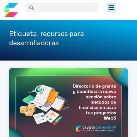
Ir
Menú
Buscar
Buscar
al
contenido
Etiqueta: recursos para
desarrolladoras