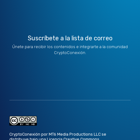
t
i
r
o
e
e
n
a
k
r
m
Suscríbete a la lista de correo
Únete para recibir los contenidos e integrarte a la comunidad
CryptoConexión.
CryptoConexión por MT6 Media Productions LLC se
distribuye bajo una
Licencia Creative Commons