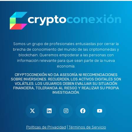
Somos un grupo de profesionales entusiastas por cerrar la
brecha de conocimiento del mundo de las criptomonedas y
blockchain. Queremos empoderar a las personas con
información relevante para que sean parte de la nueva
economía.
CRYPTOCONEXIÓN NO DA ASESORÍA NI RECOMENDACIONES
SOBRE INVERSIONES. RECUERDEN, LOS ACTIVOS DIGITALES SON
VOLÁTILES. LOS USUARIOS DEBEN EVALUAR SU SITUACIÓN
FINANCIERA, TOLERANCIA AL RIESGO Y REALIZAR SU PROPIA
INVESTIGACIÓN.
X
L
I
F
Y
-
i
n
a
o
t
n
s
c
u
w
k
t
e
t
i
e
a
b
u
t
d
g
o
b
Políticas de Privacidad
|
Términos de Servicio